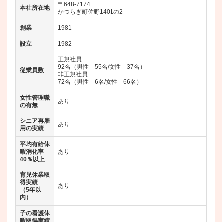
〒648-7174
本社所在地
かつらぎ町佐野1401の2
創業
1981
設立
1982
正規社員
92名（男性 55名/女性 37名）
従業員数
非正規社員
72名（男性 6名/女性 66名）
女性管理職
あり
の有無
シニア再雇
あり
用の実績
平均有給休
暇消化率
あり
40％以上
育児休業取
得実績
あり
（5年以
内）
子の看護休
暇取得実績