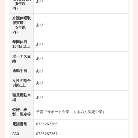
あり
（5年以
内）
介護休暇取
得実績
あり
（5年以
内）
年間休日
あり
104日以上
ボーナス支
あり
給
通勤手当
あり
女性の割合
あり
3割以上
職員用駐車
あり
場
特許、表
子育てサポート企業（くるみん認定企業）
彰、認定等
電話番号
0736267366
FAX
0736267367