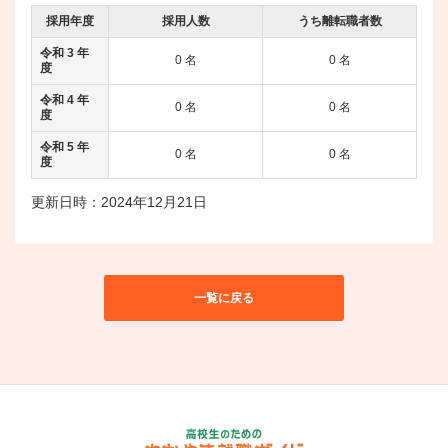
採用年度
採用人数
うち離転職者数
令和 3 年
0 名
0 名
度
令和 4 年
0 名
0 名
度
令和 5 年
0 名
0 名
度
更新日時：2024年12月21日
一覧に戻る