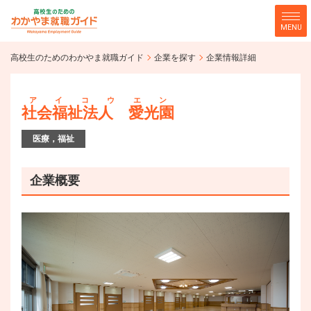
MENU
高校生のためのわかやま就職ガ
高校生のためのわかやま就職ガイド
企業を探す
企業情報詳細
企業を探す
イド
アイコウエン
社会福祉法人 愛光園
医療，福祉
企業概要