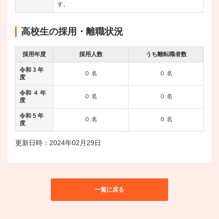
す。
高校生の採用・離職状況
採用年度
採用人数
うち離転職者数
令和 3 年
０ 名
０ 名
度
令和 ４ 年
０ 名
０ 名
度
令和 5 年
０ 名
０ 名
度
更新日時：2024年02月29日
一覧に戻る