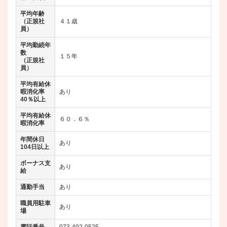
平均年齢
（正規社
４１歳
員）
平均勤続年
数
１５年
（正規社
員）
平均有給休
暇消化率
あり
40％以上
平均有給休
６０．６％
暇消化率
年間休日
あり
104日以上
ボーナス支
あり
給
通勤手当
あり
職員用駐車
あり
場
電話番号
073-492-0525