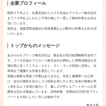
企業プロフィール
昭和２５年より、丸善石油からコスモ石油ルブリカンツ株式会社
まで７０年以上にわたり下津の地にて一貫して構内作業をお任せ
頂いています。
現在は、高級潤滑油製品の充填業務および配付け作業をお任せ頂
いています。
トップからのメッセージ
あさかわルブテック株式会社は、親会社が浅川組運輸株式会社で
す。コスモ石油ルブリカンツ株式会社が調合した潤滑油製品を充
填計画に沿ってドラム・２０Ｌ・４Ｌ・３Ｌの容器に充填し、出
荷場まで運搬する作業を受託しています。
危険な物質を取扱う作業はありません。安全と健康第一を心掛
け、自分の個性を生かしつつ役割を果たすと共に全体の業務が早
く終わるよう全員が協力して、厳しさの中にもアットホームな雰
囲気を忘れず取組んでいます。定時終業、年間休日123日等プライ
ベートを大切にしたい方にお勧めです。
妻木久明