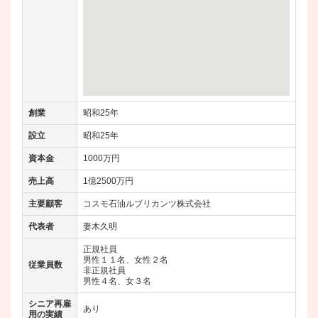
創業
昭和25年
設立
昭和25年
資本金
1000万円
売上高
1億2500万円
主要顧客
コスモ石油ルブリカンツ株式会社
代表者
妻木久明
正規社員
男性１１名、女性２名
従業員数
非正規社員
男性４名、女３名
シニア再雇
あり
用の実績