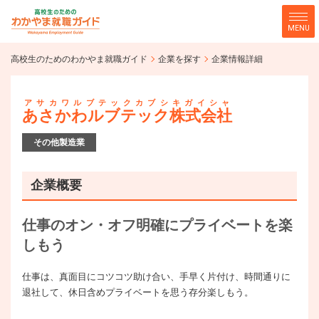
MENU
高校生のためのわかやま就職ガ
高校生のためのわかやま就職ガイド
企業を探す
企業情報詳細
企業を探す
イド
アサカワルブテックカブシキガイシャ
あさかわルブテック株式会社
その他製造業
企業概要
仕事のオン・オフ明確にプライベートを楽
しもう
仕事は、真面目にコツコツ助け合い、手早く片付け、時間通りに
退社して、休日含めプライベートを思う存分楽しもう。