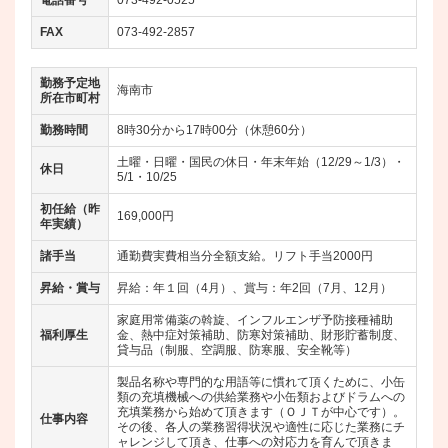
FAX
073-492-2857
勤務予定地
海南市
所在市町村
勤務時間
8時30分から17時00分（休憩60分）
土曜・日曜・国民の休日・年末年始（12/29～1/3）・
休日
5/1・10/25
初任給（昨
169,000円
年実績）
諸手当
通勤費実費相当分全額支給。リフト手当2000円
昇給・賞与
昇給：年１回（4月）、賞与：年2回（7月、12月）
家庭用常備薬の斡旋、インフルエンザ予防接種補助
福利厚生
金、熱中症対策補助、防寒対策補助、財形貯蓄制度、
貸与品（制服、空調服、防寒服、安全靴等）
製品名称や専門的な用語等に慣れて頂くために、小缶
類の充填機械への供給業務や小缶類およびドラムへの
充填業務から始めて頂きます（ＯＪＴが中心です）。
仕事内容
その後、各人の業務習得状況や適性に応じた業務にチ
ャレンジして頂き、仕事への対応力を育んで頂きま