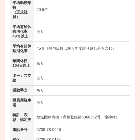
平均勤続年
数
20.6年
（正規社
員）
平均有給休
暇消化率
あり
40％以上
平均有給休
45％（付与日数は前々年度繰り越し分を含む）
暇消化率
年間休日
あり
104日以上
ボーナス支
あり
給
通勤手当
あり
職員用駐車
あり
場
特許、表
地域団体商標（商標登録第5368352号 龍神材）
彰、認定等
電話番号
0739-78-0246
FAX
0739-78-0174