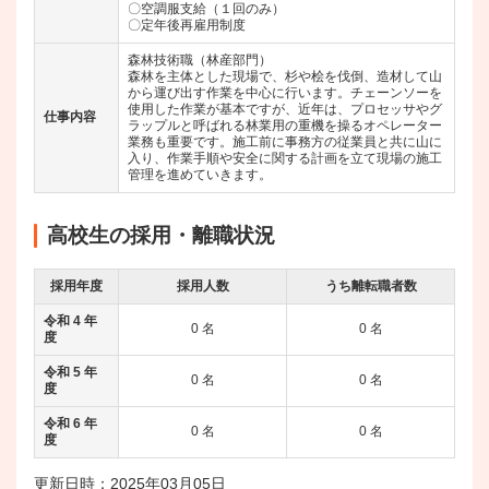
〇空調服支給（１回のみ）
〇定年後再雇用制度
森林技術職（林産部門）
森林を主体とした現場で、杉や桧を伐倒、造材して山
から運び出す作業を中心に行います。チェーンソーを
使用した作業が基本ですが、近年は、プロセッサやグ
仕事内容
ラップルと呼ばれる林業用の重機を操るオペレーター
業務も重要です。施工前に事務方の従業員と共に山に
入り、作業手順や安全に関する計画を立て現場の施工
管理を進めていきます。
高校生の採用・離職状況
採用年度
採用人数
うち離転職者数
令和 4 年
0 名
0 名
度
令和 5 年
0 名
0 名
度
令和 6 年
0 名
0 名
度
更新日時：2025年03月05日