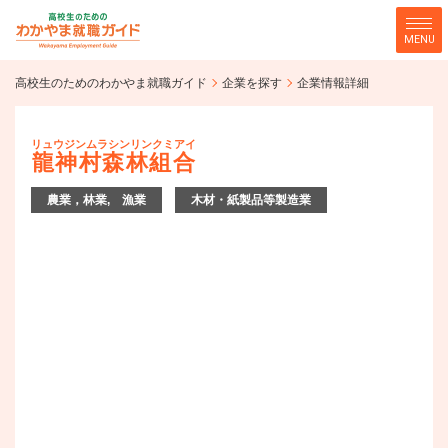
MENU
高校生のためのわかやま就職ガ
高校生のためのわかやま就職ガイド
企業を探す
企業情報詳細
企業を探す
イド
リュウジンムラシンリンクミアイ
龍神村森林組合
農業，林業, 漁業
木材・紙製品等製造業