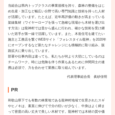
当組合は県内トップクラスの事業規模を誇り、森林の整備をはじ
め生産・加工など幅広い分野で高い専門知識と技術を持った人材
が活躍しています。たとえば、近年再評価の動きが高まっている
架線集材（ワイヤーロープを張って急峻な現場から木材を運び出
す方法）は龍神村では昔から盛んに行われ、確かな技術を受け継
いだ若手が第一線で活躍しています。また、木造住宅を建てたい
施主と工務店を繋ぐWEBサイト「フォレスタイル龍神」を2020年
にオープンするなど新たなチャレンジにも積極的に取り組み、販
路拡大に乗り出しています。
部署や仕事内容は違っても、私たちが何より大切にしているのは
チームワーク。時には危険を伴う作業もあるために仲間同士の連
携は必須で、力を合わせて業務に取り組んでいます。
代表理事組合長 眞砂佳明
PR
和歌山県下でも有数の林業地である龍神村地域で生育されたスギ
やヒノキは、素直に伸びて寸分の狂いが少なく、中身はよく締ま
って密度の高い丈夫で美しい木材です。龍神村では木材の質や価