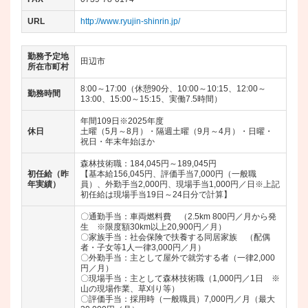
URL
http://www.ryujin-shinrin.jp/
勤務予定地
田辺市
所在市町村
8:00～17:00（休憩90分、10:00～10:15、12:00～
勤務時間
13:00、15:00～15:15、実働7.5時間）
年間109日※2025年度
休日
土曜（5月～8月）・隔週土曜（9月～4月）・日曜・
祝日・年末年始ほか
森林技術職：184,045円～189,045円
初任給（昨
【基本給156,045円、評価手当7,000円（一般職
年実績）
員）、外勤手当2,000円、現場手当1,000円／日※上記
初任給は現場手当19日～24日分で計算】
〇通勤手当：車両燃料費 （2.5km 800円／月から発
生 ※限度額30km以上20,900円／月）
〇家族手当：社会保険で扶養する同居家族 （配偶
者・子女等1人一律3,000円／月）
〇外勤手当：主として屋外で就労する者（一律2,000
円／月）
〇現場手当：主として森林技術職（1,000円／1日 ※
山の現場作業、草刈り等）
〇評価手当：採用時（一般職員）7,000円／月（最大