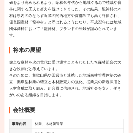
値をより高められるよう、昭和40年代から地域ぐるみで植栽や育
林に関する工夫と努力を続けてきました。その結果、龍神村の木
材は県内のみならず近隣の関西地方や首都圏でも高く評価され、
優良国産材「龍神材」と呼ばれるようになり、平成22年には地域
団体商標において「龍神材」ブランドの登録が認められていま
す。
将来の展望
健全な森林を次の世代に受け渡すこともわたしたち森林組合の大
きな役割だと考えています。
そのために、和歌山県や田辺市と連携した地域森林管理体制の確
立、循環型林業の確立と木材販売力の強化、従業員の新規採用と
人材育成に取り組み、組合員に信頼され、地域社会を支え、働き
がいのある組織を目指します。
会社概要
事業内容
林業、木材製造業