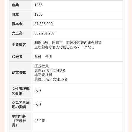
創業
1965
設立
1965
資本金
87,335,000
売上高
539,951,907
和歌山県、田辺市、龍神地区管内組合員等
主要顧客
主な顧客が個人であるためデータなし
代表者
眞砂 佳明
正規社員
男性27名／女性3名
従業員数
非正規社員
男性38名／女性15名
女性管理職
あり
の有無
シニア再雇
あり
用の実績
平均年齢
（正規社
45.9歳
員）