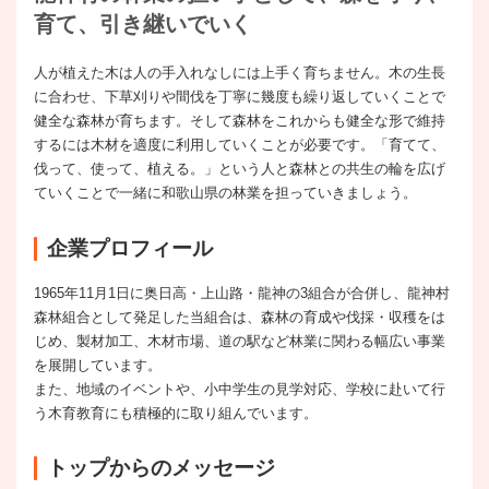
育て、引き継いでいく
人が植えた木は人の手入れなしには上手く育ちません。木の生長
に合わせ、下草刈りや間伐を丁寧に幾度も繰り返していくことで
健全な森林が育ちます。そして森林をこれからも健全な形で維持
するには木材を適度に利用していくことが必要です。「育てて、
伐って、使って、植える。」という人と森林との共生の輪を広げ
ていくことで一緒に和歌山県の林業を担っていきましょう。
企業プロフィール
1965年11月1日に奥日高・上山路・龍神の3組合が合併し、龍神村
森林組合として発足した当組合は、森林の育成や伐採・収穫をは
じめ、製材加工、木材市場、道の駅など林業に関わる幅広い事業
を展開しています。
また、地域のイベントや、小中学生の見学対応、学校に赴いて行
う木育教育にも積極的に取り組んでいます。
トップからのメッセージ