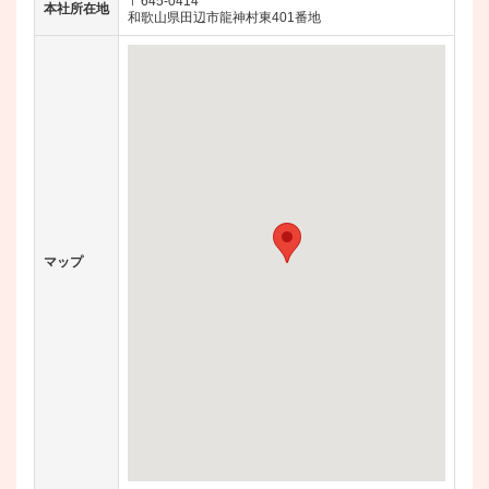
〒645-0414
本社所在地
和歌山県田辺市龍神村東401番地
マップ