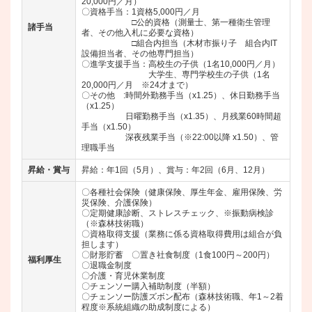
20,000円／月）
〇資格手当：1資格5,000円／月
□公的資格（測量士、第一種衛生管理
諸手当
者、その他入札に必要な資格）
□組合内担当（木材市振り子 組合内IT
設備担当者、その他専門担当）
〇進学支援手当：高校生の子供（1名10,000円／月）
大学生、専門学校生の子供（1名
20,000円／月 ※24才まで）
〇その他 :時間外勤務手当（x1.25）、休日勤務手当
（x1.25）
日曜勤務手当（x1.35）、月残業60時間超
手当（x1.50）
深夜残業手当（※22:00以降 x1.50）、管
理職手当
昇給・賞与
昇給：年1回（5月）、賞与：年2回（6月、12月）
〇各種社会保険（健康保険、厚生年金、雇用保険、労
災保険、介護保険）
〇定期健康診断、ストレスチェック、※振動病検診
（※森林技術職）
〇資格取得支援（業務に係る資格取得費用は組合が負
担します）
〇財形貯蓄 〇置き社食制度（1食100円～200円）
福利厚生
〇退職金制度
〇介護・育児休業制度
〇チェンソー購入補助制度（半額）
〇チェンソー防護ズボン配布（森林技術職、年1～2着
程度※系統組織の助成制度による）