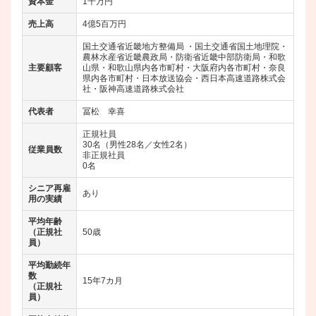
資本金
1千万円
売上高
4億5百万円
国土交通省近畿地方整備局 ・国土交通省国土地理院・
農林水産省近畿農政局・防衛省近畿中部防衛局・和歌
主要顧客
山県・和歌山県内各市町村・大阪府内各市町村・奈良
県内各市町村・日本放送協会・西日本高速道路株式会
社・阪神高速道路株式会社
代表者
冨松 幸喜
正規社員
30名（男性28名／女性2名）
従業員数
非正規社員
0名
シニア再雇
あり
用の実績
平均年齢
（正規社
50歳
員）
平均勤続年
数
15年7カ月
（正規社
員）