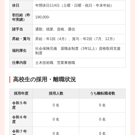
休日
年間休日114日（土曜・日曜・祝日・年末年始）
初任給（昨
190,000-
年実績）
諸手当
通勤、残業、資格、通信
昇給・賞与
昇給：年1回（4月）、賞与：年2回（7月、12月）
社会保険完備 退職金制度（3年以上）資格取得支援
福利厚生
制度
仕事内容
土木技術職 営業事務職
高校生の採用・離職状況
採用年度
採用人数
うち離転職者数
令和 5 年
0 名
0 名
度
令和 6 年
0 名
0 名
度
令和 7 年
0 名
0 名