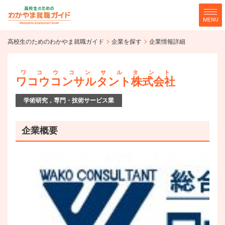
MENU
高校生のためのわかやま就職ガ
高校生のためのわかやま就職ガイド
企業を探す
企業情報詳細
企業を探す
イド
ワコウコンサルタント
ワコウコンサルタント株式会社
学術研究，専門・技術サービス業
企業概要