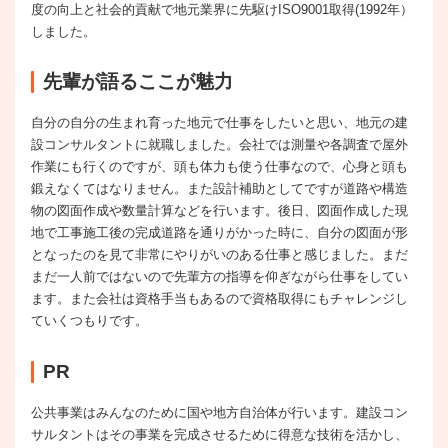
度の向上と社会的貢献で地元業界に先駆けISO9001取得(1992年）
しました。
先輩が語るここが魅力
自分の自分の生まれ育った地元で仕事をしたいと思い、地元の建
設コンサルタントに就職しました。会社では測量や各調査で屋外
作業にも行くのですが、頭も体力も使う仕事なので、心身と頭も
鍛えなくてはなりません。また設計補助としてですが道路や構造
物の図面作成や数量計算などを行います。後日、図面作成した現
地で工事施工後の完成道路を通りがかった時に、自分の図面が形
となったのを見て非常にやりがいのある仕事と感じました。まだ
まだ一人前ではないので先輩方の指導を仰ぎながら仕事をしてい
ます。また会社は資格手当もあるので資格取得にもチャレンジし
ていくつもりです。
PR
公共事業はみんなのために国や地方自治体が行います。建設コン
サルタントはその事業を完成させるために得意な技術を活かし、