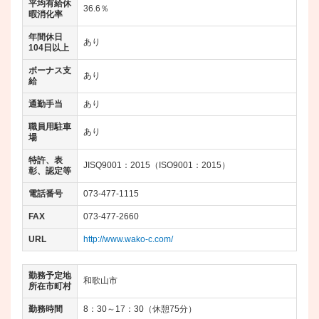
平均有給休
36.6％
暇消化率
年間休日
あり
104日以上
ボーナス支
あり
給
通勤手当
あり
職員用駐車
あり
場
特許、表
JISQ9001：2015（ISO9001：2015）
彰、認定等
電話番号
073-477-1115
FAX
073-477-2660
URL
http://www.wako-c.com/
勤務予定地
和歌山市
所在市町村
勤務時間
8：30～17：30（休憩75分）