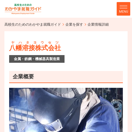
MENU
高校生のためのわかやま就職ガ
高校生のためのわかやま就職ガイド
企業を探す
企業情報詳細
企業を探す
イド
ヤハタヨウセツ
八幡溶接株式会社
金属・鉄鋼・機械器具製造業
企業概要