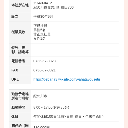
〒640-0412
本社所在地
紀の川市貴志川町前田706
設立
平成30年9月
正規社員
男性5名
従業員数
非正規社員
女性1名
特許、表
彰、認定等
電話番号
0736-67-8828
FAX
0736-67-8821
URL
https://debana3.wixsite.com/yahatayousetu
勤務予定地
紀の川市
所在市町村
勤務時間
8:00～17:00(休憩85分)
休日
年間休日100日(土曜･日曜･祝日・年末年始他)
初任給（昨
180.000円