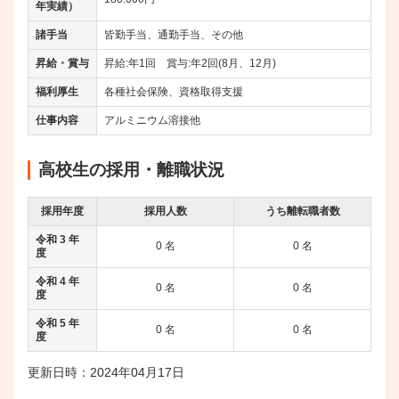
年実績）
諸手当
皆勤手当、通勤手当、その他
昇給・賞与
昇給:年1回 賞与:年2回(8月、12月)
福利厚生
各種社会保険、資格取得支援
仕事内容
アルミニウム溶接他
高校生の採用・離職状況
採用年度
採用人数
うち離転職者数
令和 3 年
0 名
0 名
度
令和 4 年
0 名
0 名
度
令和 5 年
0 名
0 名
度
更新日時：2024年04月17日