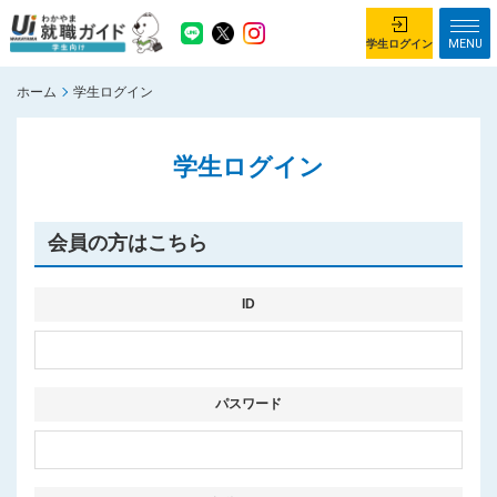
MENU
学生ログイン
ホーム
学生ログイン
学生ログイン
学生ログイン
ホーム
企業を探す
がっつり就業体験コース
ちょこっと仕事体験コース
会員の方はこちら
イベント情報
はじめて利用する方へ
お知らせ
ID
総合トップページ
がっつり就業体験コース トップ
パスワード
ちょこっと仕事体験コース トップ
お問い合わせ
サイトマップ
利用規約