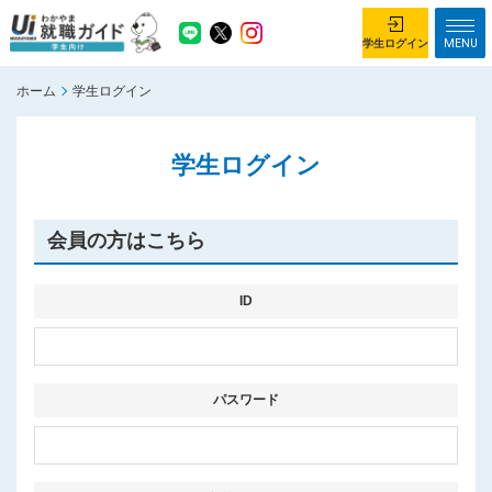
MENU
学生ログイン
ホーム
学生ログイン
学生ログイン
学生ログイン
ホーム
企業を探す
がっつり就業体験コース
ちょこっと仕事体験コース
会員の方はこちら
イベント情報
はじめて利用する方へ
お知らせ
ID
総合トップページ
がっつり就業体験コース トップ
パスワード
ちょこっと仕事体験コース トップ
お問い合わせ
サイトマップ
利用規約