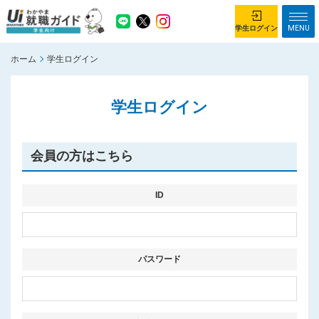
MENU
学生ログイン
ホーム
学生ログイン
学生ログイン
学生ログイン
ホーム
企業を探す
がっつり就業体験コース
ちょこっと仕事体験コース
会員の方はこちら
イベント情報
はじめて利用する方へ
お知らせ
ID
総合トップページ
がっつり就業体験コース トップ
パスワード
ちょこっと仕事体験コース トップ
お問い合わせ
サイトマップ
利用規約