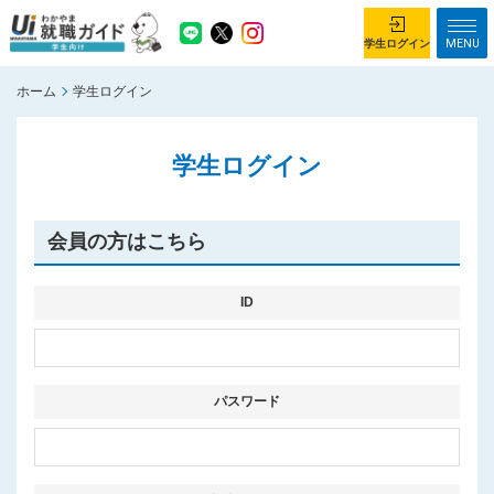
MENU
学生ログイン
ホーム
学生ログイン
学生ログイン
学生ログイン
ホーム
企業を探す
がっつり就業体験コース
ちょこっと仕事体験コース
会員の方はこちら
イベント情報
はじめて利用する方へ
お知らせ
ID
総合トップページ
がっつり就業体験コース トップ
パスワード
ちょこっと仕事体験コース トップ
お問い合わせ
サイトマップ
利用規約