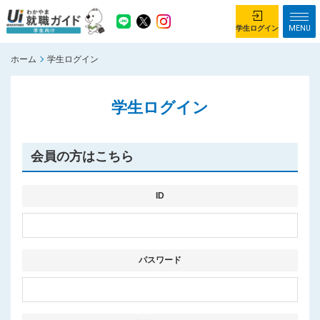
MENU
学生ログイン
ホーム
学生ログイン
学生ログイン
学生ログイン
ホーム
企業を探す
がっつり就業体験コース
ちょこっと仕事体験コース
会員の方はこちら
イベント情報
はじめて利用する方へ
お知らせ
ID
総合トップページ
がっつり就業体験コース トップ
パスワード
ちょこっと仕事体験コース トップ
お問い合わせ
サイトマップ
利用規約