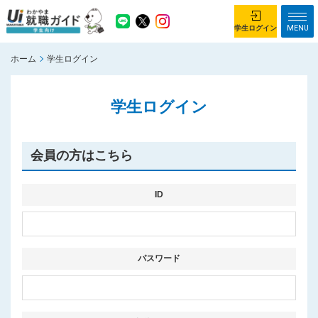
MENU
学生ログイン
ホーム
学生ログイン
学生ログイン
学生ログイン
ホーム
企業を探す
がっつり就業体験コース
ちょこっと仕事体験コース
会員の方はこちら
イベント情報
はじめて利用する方へ
お知らせ
ID
総合トップページ
がっつり就業体験コース トップ
パスワード
ちょこっと仕事体験コース トップ
お問い合わせ
サイトマップ
利用規約