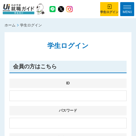
MENU
学生ログイン
ホーム
学生ログイン
学生ログイン
学生ログイン
ホーム
企業を探す
がっつり就業体験コース
ちょこっと仕事体験コース
会員の方はこちら
イベント情報
はじめて利用する方へ
お知らせ
ID
総合トップページ
がっつり就業体験コース トップ
パスワード
ちょこっと仕事体験コース トップ
お問い合わせ
サイトマップ
利用規約