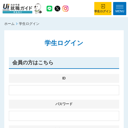
MENU
学生ログイン
ホーム
学生ログイン
学生ログイン
学生ログイン
ホーム
企業を探す
がっつり就業体験コース
ちょこっと仕事体験コース
会員の方はこちら
イベント情報
はじめて利用する方へ
お知らせ
ID
総合トップページ
がっつり就業体験コース トップ
パスワード
ちょこっと仕事体験コース トップ
お問い合わせ
サイトマップ
利用規約