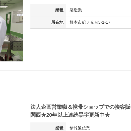
業種
製造業
所在地
橋本市紀ノ光台3-1-17
法人企画営業職＆携帯ショップでの接客販
関西★20年以上連続黒字更新中★
業種
情報通信業