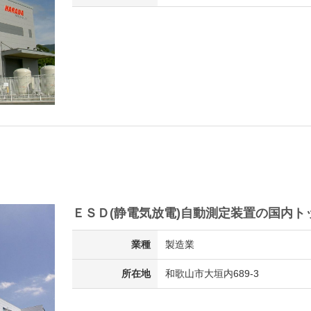
ＥＳＤ(静電気放電)自動測定装置の国内ト
業種
製造業
所在地
和歌山市大垣内689-3