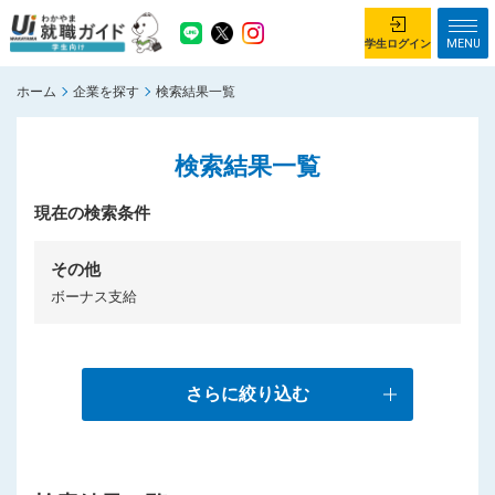
MENU
学生ログイン
ホーム
企業を探す
検索結果一覧
学生ログイン
検索結果一覧
ホーム
企業を探す
がっつり就業体験コース
現在の検索条件
ちょこっと仕事体験コース
イベント情報
はじめて利用する方へ
その他
ボーナス支給
お知らせ
総合トップページ
がっつり就業体験コース トップ
さらに絞り込む
ちょこっと仕事体験コース トップ
お問い合わせ
サイトマップ
利用規約