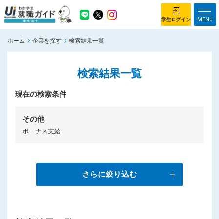
MENU
学生ログイン
ホーム
企業を探す
検索結果一覧
学生ログイン
検索結果一覧
ホーム
企業を探す
がっつり就業体験コース
現在の検索条件
ちょこっと仕事体験コース
イベント情報
はじめて利用する方へ
その他
ボーナス支給
お知らせ
総合トップページ
がっつり就業体験コース トップ
さらに絞り込む
ちょこっと仕事体験コース トップ
お問い合わせ
サイトマップ
利用規約