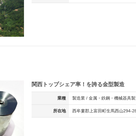
関西トップシェア率！を誇る金型製造
業種
製造業 / 金属・鉄鋼・機械器具
所在地
西牟婁郡上富田町生馬西山294-2