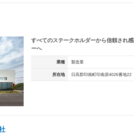
すべてのステークホルダーから信頼され感
ーへ
業種
製造業
所在地
日高郡印南町印南原4026番地22
社