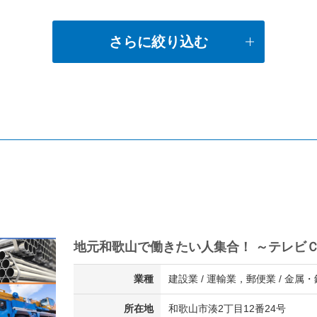
さらに絞り込む
地元和歌山で働きたい人集合！ ～テレビ
業種
建設業 / 運輸業，郵便業 / 金属
所在地
和歌山市湊2丁目12番24号