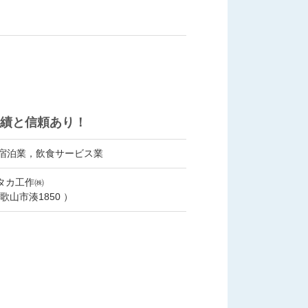
実績と信頼あり！
/ 宿泊業，飲食サービス業
ユタカ工作㈱
山市湊1850 ）