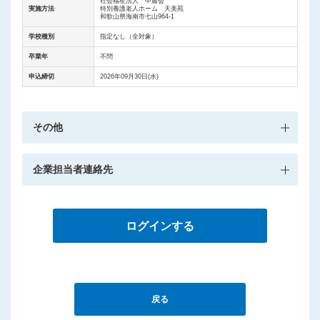
社会福祉法人 中庸会
実施方法
特別養護老人ホーム 天美苑
和歌山県海南市七山964-1
学校種別
指定なし（全対象）
卒業年
不問
申込締切
2026年09月30日(水)
その他
企業担当者連絡先
ログインする
戻る