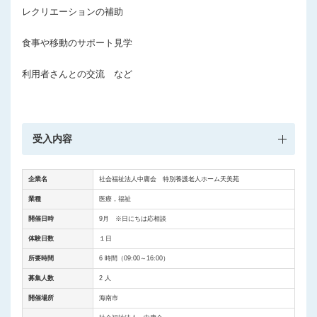
レクリエーションの補助
食事や移動のサポート見学
利用者さんとの交流 など
受入内容
企業名
社会福祉法人中庸会 特別養護老人ホーム天美苑
業種
医療，福祉
開催日時
9月 ※日にちは応相談
体験日数
１日
所要時間
6 時間（09:00～16:00）
募集人数
2 人
開催場所
海南市