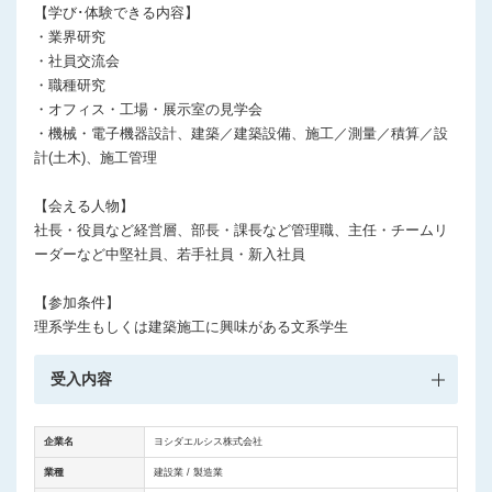
【学び･体験できる内容】
・業界研究
・社員交流会
・職種研究
・オフィス・工場・展示室の見学会
・機械・電子機器設計、建築／建築設備、施工／測量／積算／設
計(土木)、施工管理
【会える人物】
社長・役員など経営層、部長・課長など管理職、主任・チームリ
ーダーなど中堅社員、若手社員・新入社員
【参加条件】
理系学生もしくは建築施工に興味がある文系学生
受入内容
企業名
ヨシダエルシス株式会社
業種
建設業 / 製造業