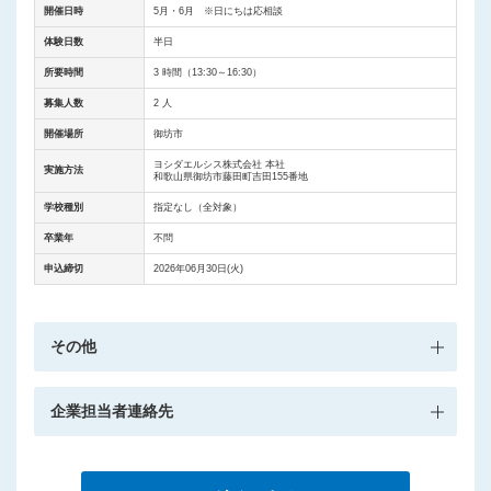
開催日時
5月・6月 ※日にちは応相談
体験日数
半日
所要時間
3 時間（13:30～16:30）
募集人数
2 人
開催場所
御坊市
ヨシダエルシス株式会社 本社
実施方法
和歌山県御坊市藤田町吉田155番地
学校種別
指定なし（全対象）
卒業年
不問
申込締切
2026年06月30日(火)
その他
企業担当者連絡先