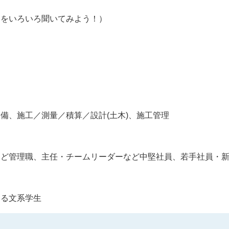
とをいろいろ聞いてみよう！）
備、施工／測量／積算／設計(土木)、施工管理
など管理職、主任・チームリーダーなど中堅社員、若手社員・
ある文系学生