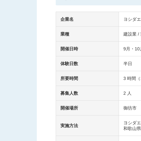
企業名
ヨシダエ
業種
建設業 /
開催日時
9月・1
体験日数
半日
所要時間
3 時間（1
募集人数
2 人
開催場所
御坊市
ヨシダエ
実施方法
和歌山県