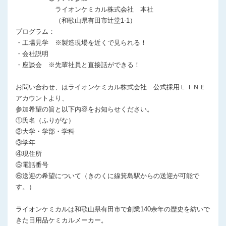
ライオンケミカル株式会社 本社
（和歌山県有田市辻堂1-1）
プログラム：
・工場見学 ※製造現場を近くで見られる！
・会社説明
・座談会 ※先輩社員と直接話ができる！
お問い合わせ、はライオンケミカル株式会社 公式採用ＬＩＮＥ
アカウントより、
参加希望の旨と以下内容をお知らせください。
①氏名（ふりがな）
②大学・学部・学科
③学年
④現住所
⑤電話番号
⑥送迎の希望について（きのくに線箕島駅からの送迎が可能で
す。）
ライオンケミカルは和歌山県有田市で創業140余年の歴史を紡いで
きた日用品ケミカルメーカー。