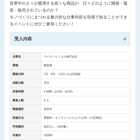
世界中の人々が愛用する様々な商品が、日々どのように開発・製
造・販売されているのか？
モノづくりにまつわる魅力的な仕事内容を現場で知ることができ
るイベントにぜひご参加ください！
受入内容
企業名
ライオンケミカル株式会社
業種
製造業
開催日時
7月・8月 ※日にちは応相談
体験日数
半日
所要時間
2 時間（14:00～16:00）
募集人数
6 人
開催場所
有田市
実施方法
事務所・オンラインどちらでもOK（※応相談）
学校種別
指定なし（全対象）
卒業年
2028年