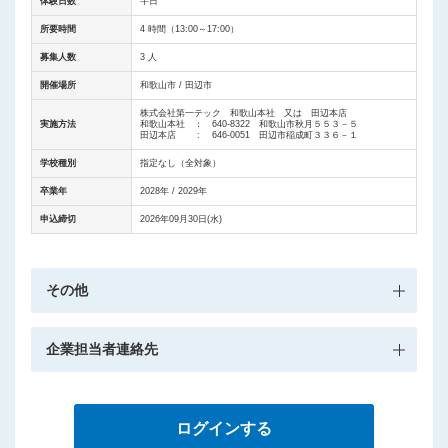
体験日数
半日
所要時間
4 時間（13:00～17:00）
募集人数
3 人
開催場所
和歌山市 / 田辺市
株式会社第一テック 和歌山本社 又は 田辺本店
実施方法
和歌山本社 ： 640-8322 和歌山市秋月５５３－５
田辺本店 : 646-0051 田辺市稲成町３３６－１
学校種別
指定なし（全対象）
卒業年
2028年 / 2029年
申込締切
2026年09月30日(水)
その他
企業担当者連絡先
ログインする