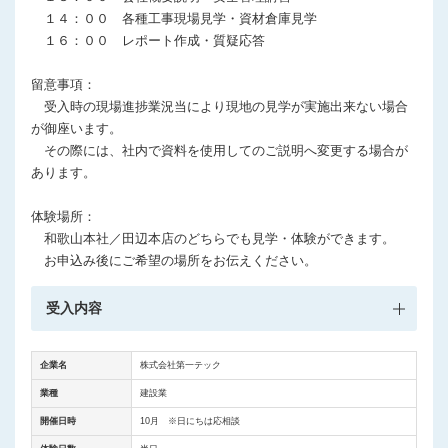
１４：００ 各種工事現場見学・資材倉庫見学
１６：００ レポート作成・質疑応答
留意事項：
受入時の現場進捗業況当により現地の見学が実施出来ない場合
が御座います。
その際には、社内で資料を使用してのご説明へ変更する場合が
あります。
体験場所：
和歌山本社／田辺本店のどちらでも見学・体験ができます。
お申込み後にご希望の場所をお伝えください。
受入内容
企業名
株式会社第一テック
業種
建設業
開催日時
10月 ※日にちは応相談