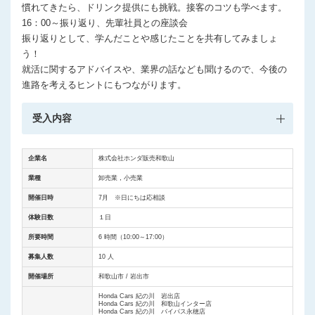
慣れてきたら、ドリンク提供にも挑戦。接客のコツも学べます。
16：00～振り返り、先輩社員との座談会
振り返りとして、学んだことや感じたことを共有してみましょ
う！
就活に関するアドバイスや、業界の話なども聞けるので、今後の
進路を考えるヒントにもつながります。
受入内容
企業名
株式会社ホンダ販売和歌山
業種
卸売業，小売業
開催日時
7月 ※日にちは応相談
体験日数
１日
所要時間
6 時間（10:00～17:00）
募集人数
10 人
開催場所
和歌山市 / 岩出市
Honda Cars 紀の川 岩出店
Honda Cars 紀の川 和歌山インター店
Honda Cars 紀の川 バイパス永穂店