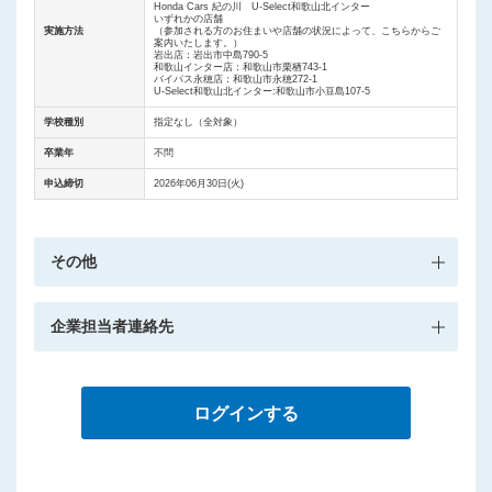
Honda Cars 紀の川 U-Select和歌山北インター
いずれかの店舗
実施方法
（参加される方のお住まいや店舗の状況によって、こちらからご
案内いたします。）
岩出店：岩出市中島790-5
和歌山インター店：和歌山市栗栖743-1
バイパス永穂店：和歌山市永穂272-1
U-Select和歌山北インター:和歌山市小豆島107-5
学校種別
指定なし（全対象）
卒業年
不問
申込締切
2026年06月30日(火)
その他
企業担当者連絡先
ログインする