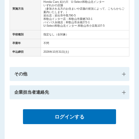
Honda Cars 紀の川 U-Select和歌山北インター
いずれかの店舗
実施方法
（参加される方のお住まいや店舗の状況によって、こちらからご
案内いたします。）
岩出店：岩出市中島790-5
和歌山インター店：和歌山市栗栖743-1
バイパス永穂店：和歌山市永穂272-1
U-Select和歌山北インター:和歌山市小豆島107-5
学校種別
指定なし（全対象）
卒業年
不問
申込締切
2026年10月31日(土)
その他
企業担当者連絡先
ログインする