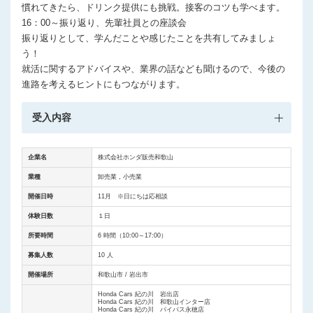
慣れてきたら、ドリンク提供にも挑戦。接客のコツも学べます。
16：00～振り返り、先輩社員との座談会
振り返りとして、学んだことや感じたことを共有してみましょ
う！
就活に関するアドバイスや、業界の話なども聞けるので、今後の
進路を考えるヒントにもつながります。
受入内容
企業名
株式会社ホンダ販売和歌山
業種
卸売業，小売業
開催日時
11月 ※日にちは応相談
体験日数
１日
所要時間
6 時間（10:00～17:00）
募集人数
10 人
開催場所
和歌山市 / 岩出市
Honda Cars 紀の川 岩出店
Honda Cars 紀の川 和歌山インター店
Honda Cars 紀の川 バイパス永穂店