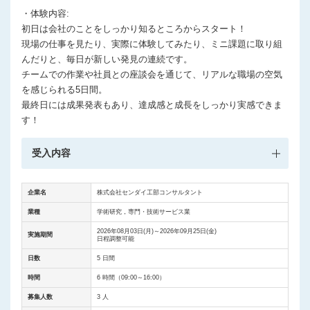
・体験内容:
初日は会社のことをしっかり知るところからスタート！
現場の仕事を見たり、実際に体験してみたり、ミニ課題に取り組
んだりと、毎日が新しい発見の連続です。
チームでの作業や社員との座談会を通じて、リアルな職場の空気
を感じられる5日間。
最終日には成果発表もあり、達成感と成長をしっかり実感できま
す！
受入内容
企業名
株式会社センダイ工部コンサルタント
業種
学術研究，専門・技術サービス業
2026年08月03日(月)～2026年09月25日(金)
実施期間
日程調整可能
日数
5 日間
時間
6 時間（09:00～16:00）
募集人数
3 人