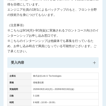
得を⽬標にしています。
エンジニア社員の1対1によるバックアップのもと、フロント分野
の技術⼒を⾝につけてもらいます。
（注意事項）
※こちらは9/14(月)~9/18(金)に実施されるフロントコース向けのイ
ンターンシップお申し込み窓口です。
※こちらのインターンシップは他媒体でも募集を行っているた
め、お申し込み時点で満員になっている可能性がございます。ご
了承ください。
受入内容
企業名
株式会社Link-U Technologies
業種
情報通信業
実施期間
2026年09月14日(月)～2026年09月18日(金)
日数
5 日間
時間
8 時間（10:00～18:00）