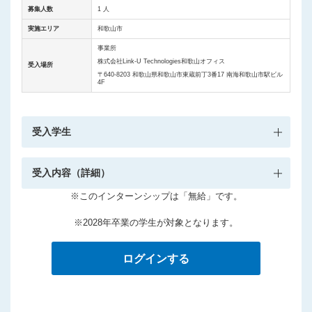
募集人数
1 人
実施エリア
和歌山市
事業所
株式会社Link-U Technologies和歌山オフィス
受入場所
〒640‐8203 和歌山県和歌山市東蔵前丁3番17 南海和歌山市駅ビル
4F
受入学生
受入内容（詳細）
※このインターンシップは「無給」です。
※2028年卒業の学生が対象となります。
ログインする