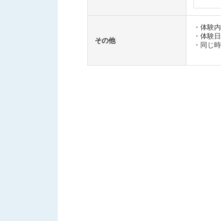
・体験内
・体験日
その他
・同じ時