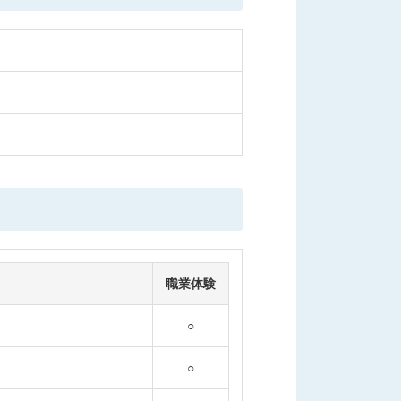
職業体験
○
○