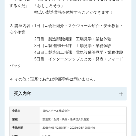
するんだ」、「おもしろそう」
幅広い製造業務を体験することができます！
３.講座内容：1日目→会社紹介・スケジュール紹介・安全教育・
安全作業
2日目→製造部製鋼課 工場見学・業務体験
3日目→製造部圧延課 工場見学・業務体験
4日目→製造部工務課 電気設備等見学・業務体験
5日目→インターンシップまとめ・発表・フィード
バック
４.その他：理系であれば学部学科は問いません。
受入内容
企業名
日鉄スチール株式会社
業種
製造業 / 金属・鉄鋼・機械器具製造業
実施期間
2026年08月24日(月)～2026年08月28日(金)