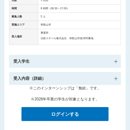
日数
5 日間
時間
8 時間（08:30～17:00）
募集人数
5 人
実施エリア
和歌山市
事業所
受入場所
日鉄スチール株式会社 和歌山市湊1850番地
受入学生
受入内容（詳細）
※このインターンシップは「無給」です。
※2028年卒業の学生が対象となります。
ログインする