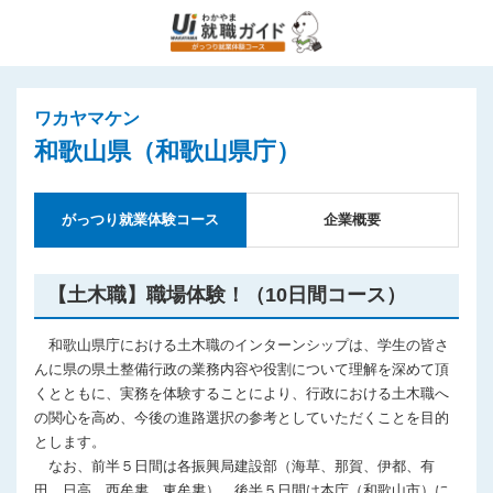
ワカヤマケン
和歌山県（和歌山県庁）
がっつり就業体験コース
企業概要
【土木職】職場体験！（10日間コース）
和歌山県庁における土木職のインターンシップは、学生の皆さ
んに県の県土整備行政の業務内容や役割について理解を深めて頂
くとともに、実務を体験することにより、行政における土木職へ
の関心を高め、今後の進路選択の参考としていただくことを目的
とします。
なお、前半５日間は各振興局建設部（海草、那賀、伊都、有
田、日高、西牟婁、東牟婁）、後半５日間は本庁（和歌山市）に