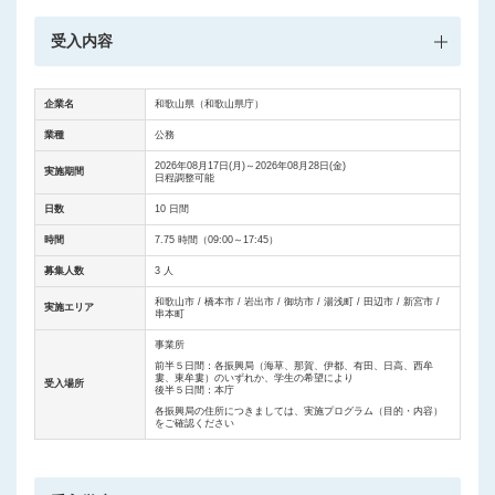
受入内容
企業名
和歌山県（和歌山県庁）
業種
公務
2026年08月17日(月)～2026年08月28日(金)
実施期間
日程調整可能
日数
10 日間
時間
7.75 時間（09:00～17:45）
募集人数
3 人
和歌山市 / 橋本市 / 岩出市 / 御坊市 / 湯浅町 / 田辺市 / 新宮市 /
実施エリア
串本町
事業所
前半５日間：各振興局（海草、那賀、伊都、有田、日高、西牟
婁、東牟婁）のいずれか、学生の希望により
受入場所
後半５日間：本庁
各振興局の住所につきましては、実施プログラム（目的・内容）
をご確認ください