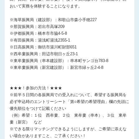
おいて実務を体験することになります。
※海草振興局（建設部）：和歌山市森小手穂227
※那賀振興局：岩出市高塚209
※伊都振興局：橋本市市脇4-5-8
※有田振興局：湯浅町湯浅2355-1
※日高振興局：御坊市湯川町財部651
※西牟婁振興局：田辺市朝日ヶ丘23-1
※東牟婁振興局（串本建設部）：串本町サンゴ台783-8
※東牟婁振興局（新宮建設部）：新宮市緑ヶ丘2-4-8
★★★！参加の方法！★★★
※前半５日間の各振興局での受入れについて、希望する振興局を
必ず申込時のエントリーシート「第○希望の希望理由」欄の先頭に
優先順位をつけて記載ください
（例）希望：１位 西牟婁、２位 東牟婁（串本）、３位 東牟
婁（新宮） など
※できる限りマッチングできるようにしますが、ご希望に添えな
い場合がありますこと、ご了承ください！