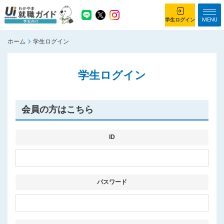
MENU
学生ログイン
ホーム
学生ログイン
学生ログイン
学生ログイン
ホーム
企業を探す
がっつり就業体験コース
ちょこっと仕事体験コース
会員の方はこちら
イベント情報
はじめて利用する方へ
お知らせ
ID
総合トップページ
がっつり就業体験コース トップ
パスワード
ちょこっと仕事体験コース トップ
お問い合わせ
サイトマップ
利用規約