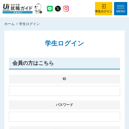
MENU
学生ログイン
ホーム
学生ログイン
学生ログイン
学生ログイン
ホーム
企業を探す
がっつり就業体験コース
ちょこっと仕事体験コース
会員の方はこちら
イベント情報
はじめて利用する方へ
お知らせ
ID
総合トップページ
がっつり就業体験コース トップ
パスワード
ちょこっと仕事体験コース トップ
お問い合わせ
サイトマップ
利用規約