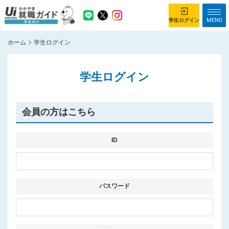
MENU
学生ログイン
ホーム
学生ログイン
学生ログイン
学生ログイン
ホーム
企業を探す
がっつり就業体験コース
ちょこっと仕事体験コース
会員の方はこちら
イベント情報
はじめて利用する方へ
お知らせ
ID
総合トップページ
がっつり就業体験コース トップ
パスワード
ちょこっと仕事体験コース トップ
お問い合わせ
サイトマップ
利用規約