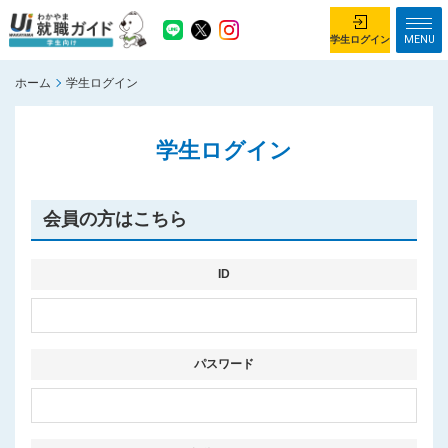
MENU
学生ログイン
ホーム
学生ログイン
学生ログイン
学生ログイン
ホーム
企業を探す
がっつり就業体験コース
ちょこっと仕事体験コース
会員の方はこちら
イベント情報
はじめて利用する方へ
お知らせ
ID
総合トップページ
がっつり就業体験コース トップ
パスワード
ちょこっと仕事体験コース トップ
お問い合わせ
サイトマップ
利用規約