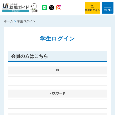
MENU
学生ログイン
ホーム
学生ログイン
学生ログイン
学生ログイン
ホーム
企業を探す
がっつり就業体験コース
ちょこっと仕事体験コース
会員の方はこちら
イベント情報
はじめて利用する方へ
お知らせ
ID
総合トップページ
がっつり就業体験コース トップ
パスワード
ちょこっと仕事体験コース トップ
お問い合わせ
サイトマップ
利用規約