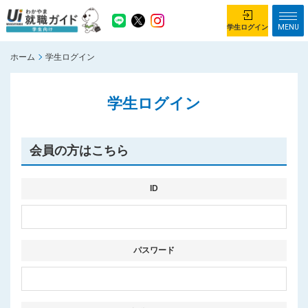
MENU
学生ログイン
ホーム
学生ログイン
学生ログイン
学生ログイン
ホーム
企業を探す
がっつり就業体験コース
ちょこっと仕事体験コース
会員の方はこちら
イベント情報
はじめて利用する方へ
お知らせ
ID
総合トップページ
がっつり就業体験コース トップ
パスワード
ちょこっと仕事体験コース トップ
お問い合わせ
サイトマップ
利用規約