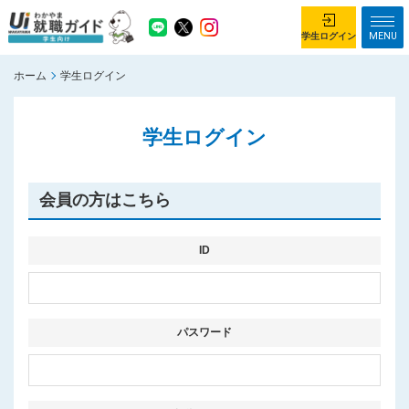
MENU
学生ログイン
ホーム
学生ログイン
学生ログイン
学生ログイン
ホーム
企業を探す
がっつり就業体験コース
ちょこっと仕事体験コース
会員の方はこちら
イベント情報
はじめて利用する方へ
お知らせ
ID
総合トップページ
がっつり就業体験コース トップ
パスワード
ちょこっと仕事体験コース トップ
お問い合わせ
サイトマップ
利用規約