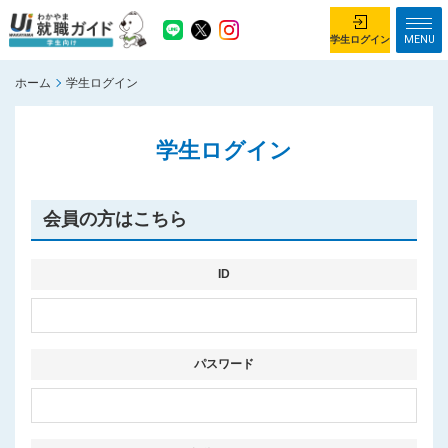
MENU
学生ログイン
ホーム
学生ログイン
学生ログイン
学生ログイン
ホーム
企業を探す
がっつり就業体験コース
ちょこっと仕事体験コース
会員の方はこちら
イベント情報
はじめて利用する方へ
お知らせ
ID
総合トップページ
がっつり就業体験コース トップ
パスワード
ちょこっと仕事体験コース トップ
お問い合わせ
サイトマップ
利用規約