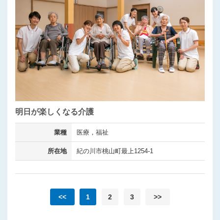
明日が楽しくなる介護
業種
医療，福祉
所在地
紀の川市桃山町最上1254-1
<<
1
2
3
>>