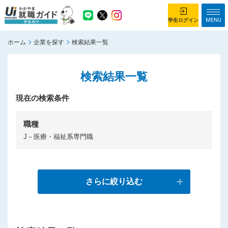
MENU
学生ログイン
ホーム
企業を探す
検索結果一覧
学生ログイン
検索結果一覧
ホーム
企業を探す
がっつり就業体験コース
現在の検索条件
ちょこっと仕事体験コース
イベント情報
はじめて利用する方へ
職種
J－医療・福祉系専門職
お知らせ
総合トップページ
がっつり就業体験コース トップ
さらに絞り込む
ちょこっと仕事体験コース トップ
お問い合わせ
サイトマップ
利用規約