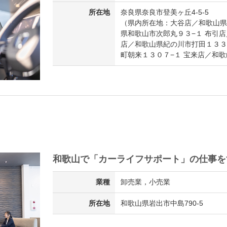
所在地
奈良県奈良市登美ヶ丘4-5-5
（県内所在地：大谷店／和歌山県
県和歌山市次郎丸９３−１ 布引店
店／和歌山県紀の川市打田１３３
町朝来１３０７−１ 宝来店／和
和歌山で「カーライフサポート」の仕事を
業種
卸売業，小売業
所在地
和歌山県岩出市中島790-5