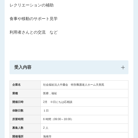
レクリエーションの補助
食事や移動のサポート見学
利用者さんとの交流 など
受入内容
企業名
社会福祉法人中庸会 特別養護老人ホーム天美苑
業種
医療，福祉
開催日時
2月 ※日にちは応相談
体験日数
１日
所要時間
6 時間（09:00～16:00）
募集人数
2 人
開催場所
海南市