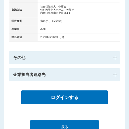
社会福祉法人 中庸会
実施方法
特別養護老人ホーム 天美苑
和歌山県海南市七山964-1
学校種別
指定なし（全対象）
卒業年
不問
申込締切
2027年02月28日(日)
その他
企業担当者連絡先
ログインする
戻る