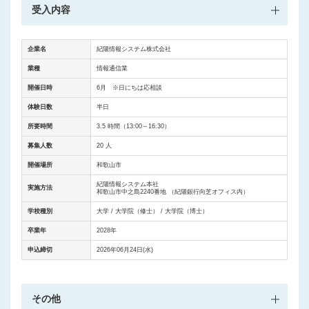
受入内容
企業名
紀陽情報システム株式会社
業種
情報通信業
開催日時
6月 ※日にちは応相談
体験日数
半日
所要時間
3.5 時間（13:00～16:30）
募集人数
20 人
開催場所
和歌山市
紀陽情報システム本社
実施方法
和歌山市中之島2240番地 （紀陽銀行向芝オフィス内）
学校種別
大学 / 大学院（修士） / 大学院（博士）
卒業年
2028年
申込締切
2026年06月24日(水)
その他