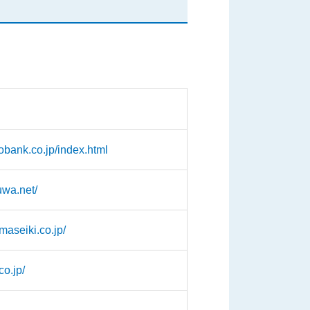
obank.co.jp/index.html
uwa.net/
maseiki.co.jp/
co.jp/