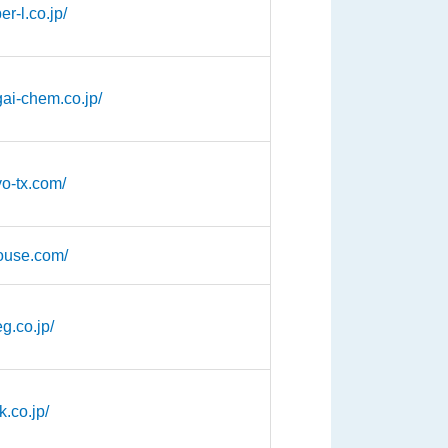
r-l.co.jp/
gai-chem.co.jp/
yo-tx.com/
ouse.com/
g.co.jp/
k.co.jp/