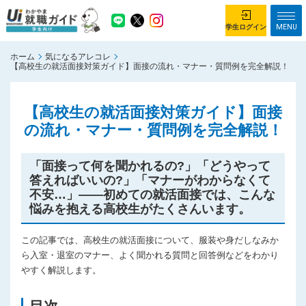
MENU
学生ログイン
ホーム
気になるアレコレ
学生ログイン
【高校生の就活面接対策ガイド】面接の流れ・マナー・質問例を完全解説！
ホーム
企業を探す
【高校生の就活面接対策ガイド】面接
の流れ・マナー・質問例を完全解説！
がっつり就業体験コース
ちょこっと仕事体験コース
イベント情報
はじめて利用する方へ
「面接って何を聞かれるの?」「どうやって
答えればいいの?」「マナーがわからなくて
お知らせ
不安…」——初めての就活面接では、こんな
悩みを抱える高校生がたくさんいます。
総合トップページ
がっつり就業体験コース トップ
この記事では、高校生の就活面接について、服装や身だしなみか
ちょこっと仕事体験コース トップ
ら入室・退室のマナー、よく聞かれる質問と回答例などをわかり
お問い合わせ
やすく解説します。
サイトマップ
利用規約