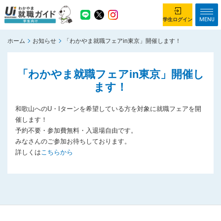
MENU
学生ログイン
ホーム
お知らせ
「わかやま就職フェアin東京」開催します！
学生ログイン
「わかやま就職フェアin東京」開催し
ホーム
企業を探す
ます！
がっつり就業体験コース
ちょこっと仕事体験コース
和歌山へのU・Iターンを希望している方を対象に就職フェアを開
イベント情報
はじめて利用する方へ
催します！
予約不要・参加費無料・入退場自由です。
お知らせ
みなさんのご参加お待ちしております。
詳しくは
こちらから
総合トップページ
がっつり就業体験コース トップ
ちょこっと仕事体験コース トップ
お問い合わせ
サイトマップ
利用規約