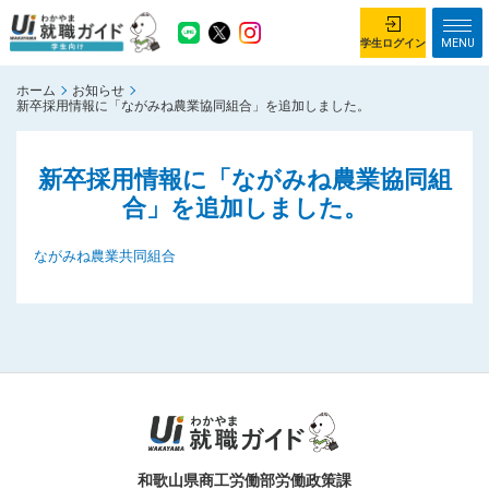
MENU
学生ログイン
ホーム
お知らせ
学生ログイン
新卒採用情報に「ながみね農業協同組合」を追加しました。
ホーム
企業を探す
新卒採用情報に「ながみね農業協同組
合」を追加しました。
がっつり就業体験コース
ちょこっと仕事体験コース
イベント情報
はじめて利用する方へ
ながみね農業共同組合
お知らせ
総合トップページ
がっつり就業体験コース トップ
ちょこっと仕事体験コース トップ
お問い合わせ
サイトマップ
和歌山県商工労働部労働政策課
利用規約