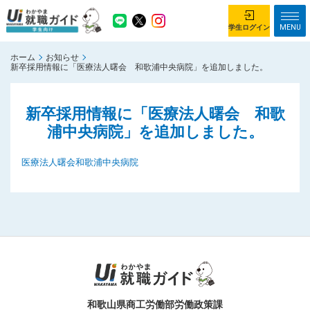
MENU
学生ログイン
ホーム
お知らせ
学生ログイン
新卒採用情報に「医療法人曙会 和歌浦中央病院」を追加しました。
ホーム
企業を探す
新卒採用情報に「医療法人曙会 和歌
浦中央病院」を追加しました。
がっつり就業体験コース
ちょこっと仕事体験コース
イベント情報
はじめて利用する方へ
医療法人曙会和歌浦中央病院
お知らせ
総合トップページ
がっつり就業体験コース トップ
ちょこっと仕事体験コース トップ
お問い合わせ
サイトマップ
和歌山県商工労働部労働政策課
利用規約