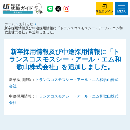
MENU
学生ログイン
ホーム
お知らせ
学生ログイン
新卒採用情報及び中途採用情報に「トランスコスモスシー・アール・エム和
歌山株式会社」を追加しました。
ホーム
企業を探す
新卒採用情報及び中途採用情報に「ト
がっつり就業体験コース
ちょこっと仕事体験コース
ランスコスモスシー・アール・エム和
歌山株式会社」を追加しました。
イベント情報
はじめて利用する方へ
お知らせ
新卒採用情報：
トランスコスモスシー・アール・エム和歌山株式
会社
総合トップページ
中途採用情報：
トランスコスモスシー・アール・エム和歌山株式
がっつり就業体験コース トップ
会社
ちょこっと仕事体験コース トップ
お問い合わせ
サイトマップ
利用規約