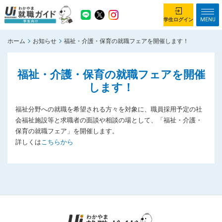
MENU
学生ログイン
ホーム
お知らせ
福祉・介護・保育の就職フェアを開催します！
学生ログイン
福祉・介護・保育の就職フェアを開催
ホーム
企業を探す
します！
がっつり就業体験コース
ちょこっと仕事体験コース
福祉分野への就職を希望される方々を対象に、職員採用予定の社
イベント情報
はじめて利用する方へ
会福祉施設等と求職者の面談や相談の場として、「福祉・介護・
保育の就職フェア」を開催します。
お知らせ
詳しくは
こちらから
総合トップページ
がっつり就業体験コース トップ
ちょこっと仕事体験コース トップ
お問い合わせ
サイトマップ
利用規約