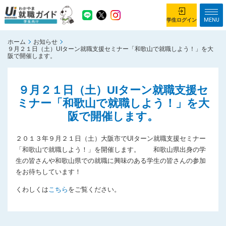
MENU
学生ログイン
ホーム
お知らせ
学生ログイン
９月２１日（土）UIターン就職支援セミナー「和歌山で就職しよう！」を大
阪で開催します。
ホーム
企業を探す
９月２１日（土）UIターン就職支援セ
がっつり就業体験コース
ちょこっと仕事体験コース
ミナー「和歌山で就職しよう！」を大
阪で開催します。
イベント情報
はじめて利用する方へ
お知らせ
２０１３年９月２１日（土）大阪市でUIターン就職支援セミナー
「和歌山で就職しよう！」を開催します。 和歌山県出身の学
総合トップページ
生の皆さんや和歌山県での就職に興味のある学生の皆さんの参加
をお待ちしています！
がっつり就業体験コース トップ
ちょこっと仕事体験コース トップ
くわしくは
こちら
をご覧ください。
お問い合わせ
サイトマップ
利用規約